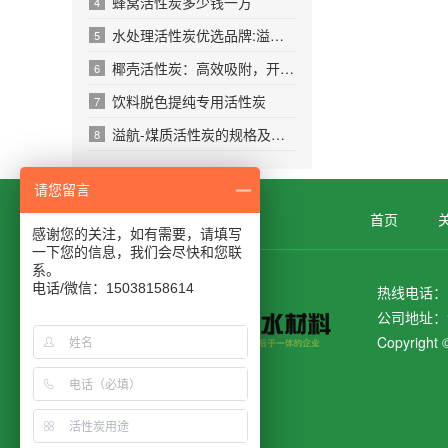
蜂窝活性炭多少钱一方
4
水处理活性炭优选品牌:溢航净水材料
5
椰壳活性炭：高效吸附，开启多元净化新篇章
6
饮料脱色提纯专用活性炭
7
溢航-煤质活性炭的规格及用途优势
8
请您留言
首页
感谢您的关注，如有需要，请填写
一下您的信息，我们会尽快和您联
系。
电话/微信：15038158614
热线电话：15
公司地址：
Copyrig