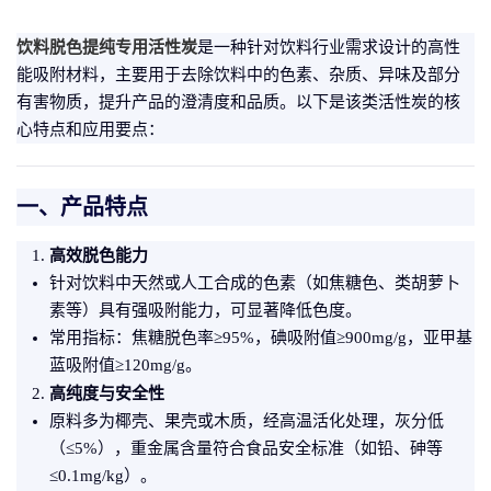
饮料脱色提纯专用活性炭
是一种针对饮料行业需求设计的高性
能吸附材料，主要用于去除饮料中的色素、杂质、异味及部分
有害物质，提升产品的澄清度和品质。以下是该类活性炭的核
心特点和应用要点：
一、产品特点
高效脱色能力
针对饮料中天然或人工合成的色素（如焦糖色、类胡萝卜
素等）具有强吸附能力，可显著降低色度。
常用指标：焦糖脱色率≥95%，碘吸附值≥900mg/g，亚甲基
蓝吸附值≥120mg/g。
高纯度与安全性
原料多为椰壳、果壳或木质，经高温活化处理，灰分低
（≤5%），重金属含量符合食品安全标准（如铅、砷等
≤0.1mg/kg）。