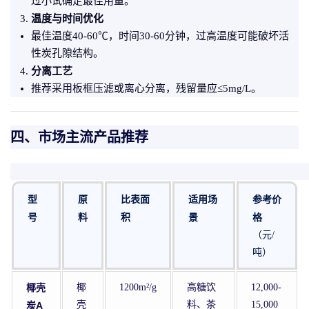
过小试确定最佳用量。
温度与时间优化
最佳温度40-60℃，时间30-60分钟，过高温度可能破坏活
性炭孔隙结构。
分离工艺
推荐采用板框压滤或离心分离，残留量应≤5mg/L。
四、市场主流产品推荐
型
原
比表面
适用场
参考价
号
料
积
景
格
（元/
吨）
椰壳
椰
1200m²/g
高糖饮
12,000-
炭A
壳
料、茶
15,000