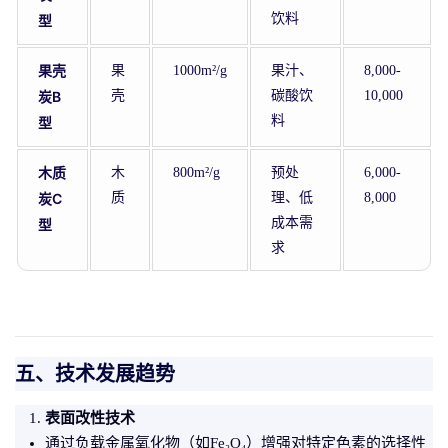
饮料
型
果壳
果
1000m²/g
果汁、
8,000-
炭B
壳
碳酸饮
10,000
料
型
木质
木
800m²/g
预处
6,000-
炭C
质
理、低
8,000
成本需
型
求
五、技术发展趋势
表面改性技术
通过负载金属氧化物（如Fe₃O₄）增强对特定色素的选择性