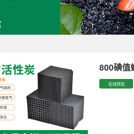
800碘
在线预定